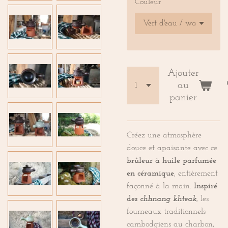
Couleur
Ajouter
au
panier
Créez une atmosphère
douce et apaisante avec ce
brûleur à huile parfumée
en céramique
, entièrement
façonné à la main.
Inspiré
des
chhnang khteak
, les
fourneaux traditionnels
cambodgiens au charbon,