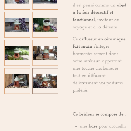
il est pensé comme un
objet
à la fois décoratif et
fonctionnel
, invitant au
voyage et à la détente.
Ce
diffuseur en céramique
fait main
s’intègre
harmonieusement dans
votre intérieur, apportant
une touche chaleureuse
tout en diffusant
délicatement vos parfums
préférés.
Ce brûleur se compose de :
une
base
pour accueillir