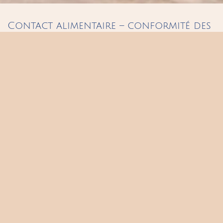
Contact alimentaire – conformité des
pièces en céramique
Les pièces utilitaires en céramique proposées sur la boutique
(bols, tasses, théières, assiettes, cocottes, etc.) sont destinées à un
usage alimentaire chaud ou froid.
Elles sont fabriquées artisanalement en petites séries, avec des
émaux formulés spécifiquement pour un usage utilitaire. Les
matériaux et procédés utilisés sont conformes aux exigences en
vigueur pour les matériaux destinés au contact alimentaire.
Chaque pièce étant réalisée à la main, de légères variations
de forme, de couleur ou de texture peuvent exister et n’altèrent
en rien leur usage.
Les pièces décoratives et sculptures ne sont pas destinées au
contact alimentaire.