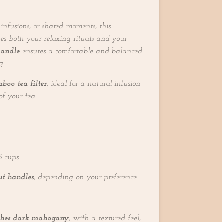
l infusions, or shared moments, this
s both your relaxing rituals and your
handle
ensures a comfortable and balanced
g.
boo tea filter
, ideal for a natural infusion
of your tea.
6 cups
ut handles
, depending on your preference
shes d
ark
mahogany
, with a textured feel,