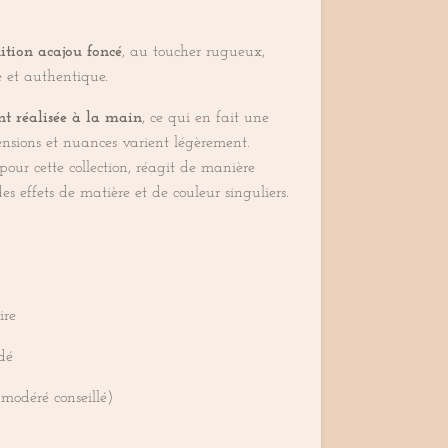
nition a
cajou foncé
, au toucher rugueux,
 et authentique.
nt réalisée à la main
, ce qui en fait une
ensions et nuances varient légèrement.
pour cette collection, réagit de manière
des effets de matière et de couleur singuliers.
ire
dé
 modéré conseillé)