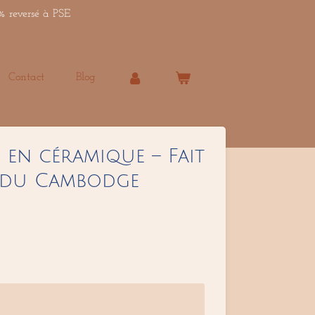
% reversé à PSE
Contact
Blog
 en céramique – Fait
e du Cambodge