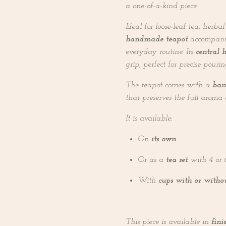
a one-of-a-kind piece.
Ideal for loose-leaf tea, herba
handmade teapot
accompanie
everyday routine. Its
central 
grip, perfect for precise pourin
The teapot comes with a
bam
that preserves the full aroma 
It is available:
On
its own
Or as a
tea set
with 4 or 
With
cups with or witho
This piece is available in
fini