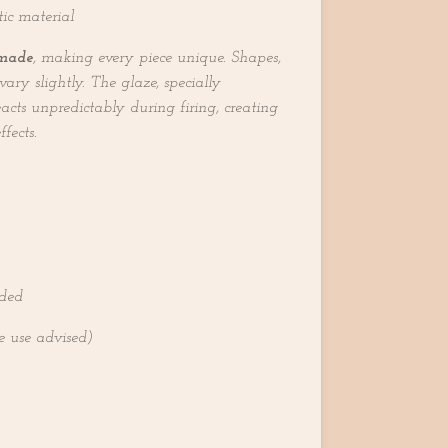
ic material
dmade
, making every piece unique. Shapes,
ry slightly. The glaze, specially
reacts unpredictably during firing, creating
ffects.
ded
e use advised)