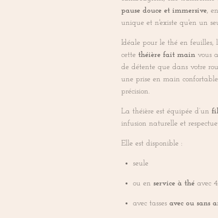
pause douce et immersive
, e
unique et n'existe qu'en un s
Idéale pour le thé en feuilles,
cette
théière fait main
vous a
de détente que dans votre ro
une prise en main confortable 
précision.
La théière est équipée d’un
f
infusion naturelle et respectu
Elle est disponible :
seule
ou en
service à thé
avec 4 
avec tasses
avec ou sans a