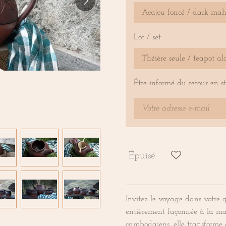
Lot / set
Être informé du retour en s
Épuisé
Invitez le voyage dans votre 
entièrement façonnée à la main
cambodgiens, elle transform