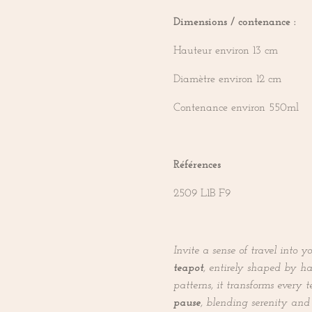
Dimensions / contenance :
Hauteur environ 13 cm
Diamètre environ 12 cm
Contenance environ 550ml
Références
2509 L1B F9
Invite a sense of travel into y
teapot
, entirely shaped by h
patterns, it transforms every
pause
, blending serenity and 