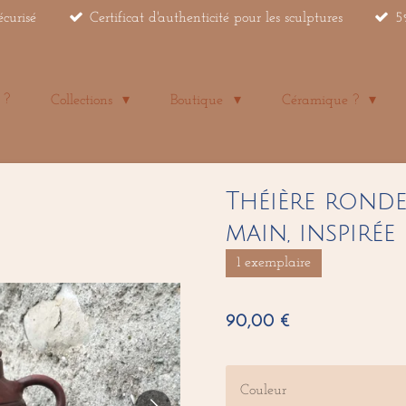
écurisé
Certificat d'authenticité pour les sculptures
5
 ?
Collections
Boutique
Céramique ?
Théière ronde
main, inspiré
1 exemplaire
90,00 €
Couleur