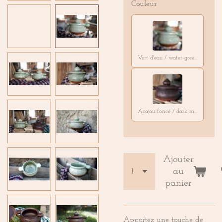
Couleur
Vert d'eau / water-green
Acajou foncé / dark mahogany
Ajouter
au
panier
Apportez une touche de