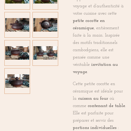
voyage et d’authenticité à
votre cuisine avec cette
petite cocotte en
céramique
, entièrement
faite à la main. Inspirée
des motifs traditionnels
cambodgiens, elle est
pensée comme une
véritable
invitation au
voyage
.
Cette petite cocotte en
céramique est idéale pour
la
cuisson au four
où
comme
contenant de table
.
Elle est parfaite pour
préparer et servir des
portions individuelles
: