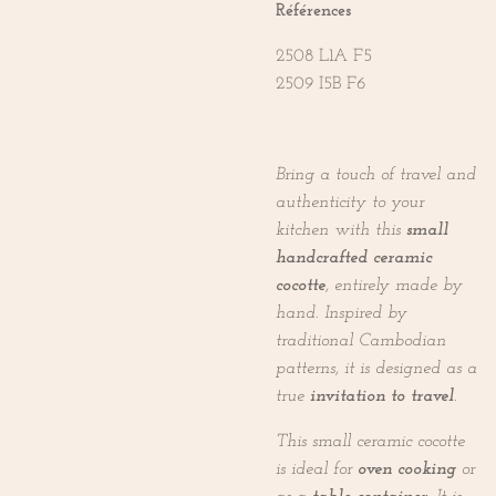
Références
2508 L1A F5
2509 I5B F6
Bring a touch of travel and
authenticity to your
kitchen with this
small
handcrafted ceramic
cocotte
, entirely made by
hand. Inspired by
traditional Cambodian
patterns, it is designed as a
true
invitation to travel
.
This small ceramic cocotte
is ideal for
oven cooking
or