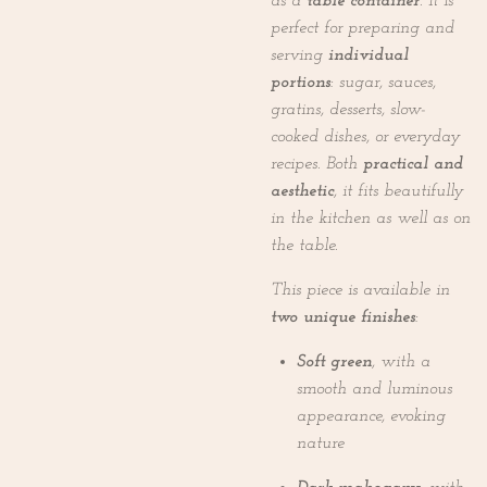
as a
table container
. It is
perfect for preparing and
serving
individual
portions
: sugar, sauces,
gratins, desserts, slow-
cooked dishes, or everyday
recipes. Both
practical and
aesthetic
, it fits beautifully
in the kitchen as well as on
the table.
This piece is available in
two unique finishes
:
Soft green
, with a
smooth and luminous
appearance, evoking
nature