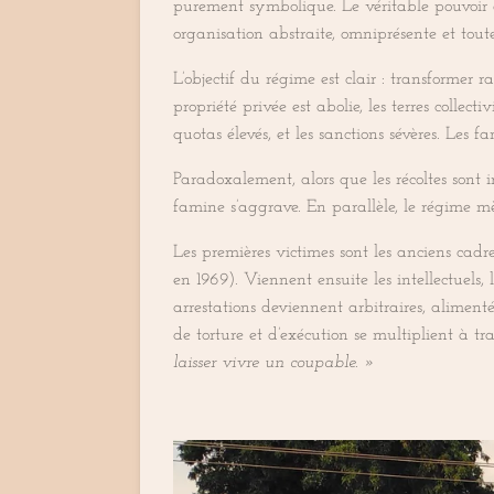
purement symbolique. Le véritable pouvoir 
organisation abstraite, omniprésente et tout
L’objectif du régime est clair : transformer
propriété privée est abolie, les terres collect
quotas élevés, et les sanctions sévères. Les 
Paradoxalement, alors que les récoltes sont i
famine s’aggrave. En parallèle, le régime mè
Les premières victimes sont les anciens cad
en 1969). Viennent ensuite les intellectuels, 
arrestations deviennent arbitraires, alimen
de torture et d’exécution se multiplient à t
laisser vivre un coupable. »