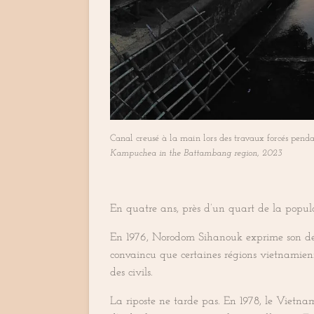
Canal creusé à la main lors des travaux forcés pe
Kampuchea in the Battambang region, 2023
En quatre ans, près d’un quart de la popula
En 1976, Norodom Sihanouk exprime son désa
convaincu que certaines régions vietnamie
des civils.
La riposte ne tarde pas. En 1978, le Vietnam