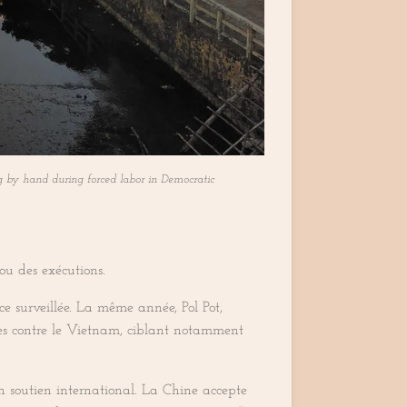
 by hand during forced labor in Democratic
ou des exécutions.
e surveillée. La même année, Pol Pot,
es contre le Vietnam, ciblant notamment
un soutien international. La Chine accepte