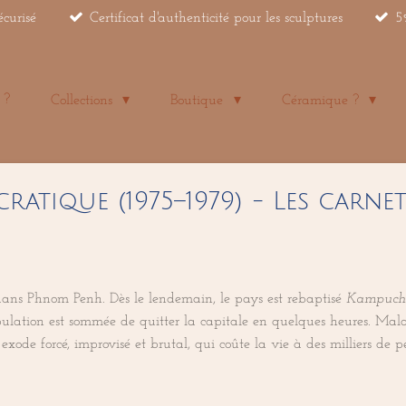
écurisé
Certificat d'authenticité pour les sculptures
5
 ?
Collections
Boutique
Céramique ?
atique (1975–1979) - Les carnet
 dans Phnom Penh. Dès le lendemain, le pays est rebaptisé
Kampuché
tion est sommée de quitter la capitale en quelques heures. Malades
ode forcé, improvisé et brutal, qui coûte la vie à des milliers de p