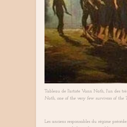
Tableau de l'artiste Vann Nath, l'un des tr
Nath, one of the very few survivors of the 
Les anciens responsables du régime précéde