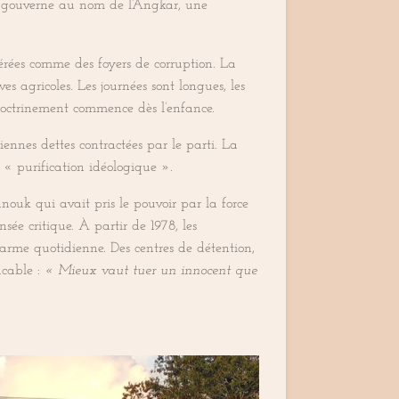
Il gouverne au nom de l’Angkar, une
dérées comme des foyers de corruption. La
ves agricoles. Les journées sont longues, les
endoctrinement commence dès l’enfance.
iennes dettes contractées par le parti. La
 « purification idéologique ».
ouk qui avait pris le pouvoir par la force
nsée critique. À partir de 1978, les
arme quotidienne. Des centres de détention,
acable :
« Mieux vaut tuer un innocent que