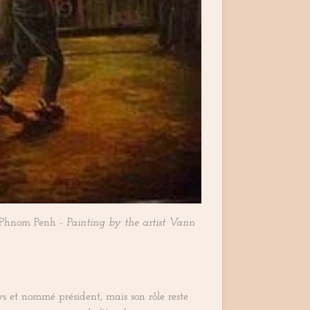
de Phnom Penh -
Painting by the artist Vann
 et nommé président, mais son rôle reste