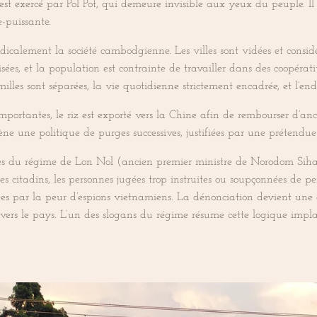
est exercé par Pol Pot, qui demeure invisible aux yeux du peuple. 
e-puissante.
 radicalement la société cambodgienne. Les villes sont vidées et consi
ivisées, et la population est contrainte de travailler dans des coopérati
familles sont séparées, la vie quotidienne strictement encadrée, et l’
mportantes, le riz est exporté vers la Chine afin de rembourser d’anc
ne une politique de purges successives, justifiées par une prétendue
res du régime de Lon Nol (ancien premier ministre de Norodom Sihan
les citadins, les personnes jugées trop instruites ou soupçonnées de pe
tées par la peur d’espions vietnamiens. La dénonciation devient une 
ravers le pays. L’un des slogans du régime résume cette logique impl