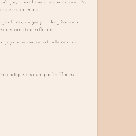
oviétique, lancent une invasion massive. Des
orces vietnamiennes.
t proclamée, dirigée par Heng Samrin et
éa démocratique s’effondre.
e pays ne retrouvera officiellement son
émocratique, instauré par les Khmers