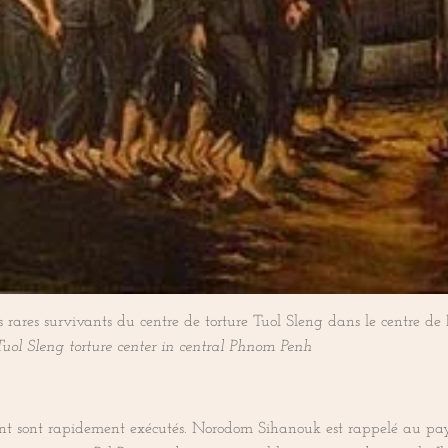
ès rares survivants du centre de torture Tuol Sleng dans le centre 
Tuol Sleng torture center in central Phnom Penh
nt sont rapidement exécutés. Norodom Sihanouk est rappelé au pays