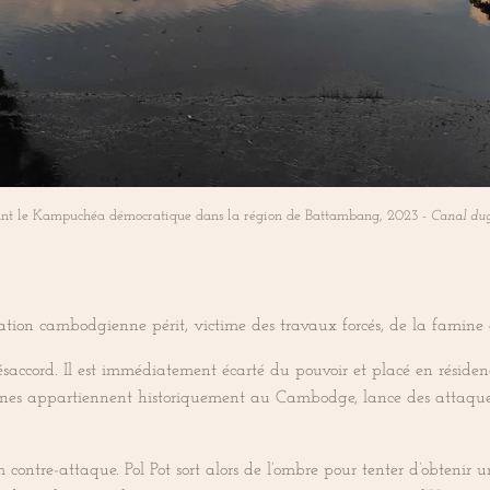
ndant le Kampuchéa démocratique dans la région de Battambang, 2023 -
Canal dug
tion cambodgienne périt, victime des travaux forcés, de la famine 
ccord. Il est immédiatement écarté du pouvoir et placé en résidenc
nnes appartiennent historiquement au Cambodge, lance des attaqu
 contre-attaque. Pol Pot sort alors de l’ombre pour tenter d’obtenir 