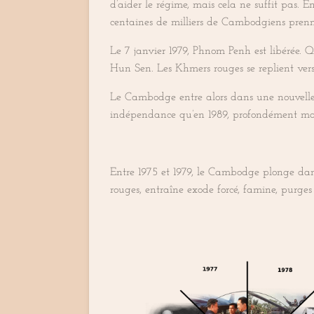
d’aider le régime, mais cela ne suffit pas. 
centaines de milliers de Cambodgiens prennen
Le 7 janvier 1979, Phnom Penh est libérée.
Hun Sen. Les Khmers rouges se replient vers
Le Cambodge entre alors dans une nouvelle p
indépendance qu’en 1989, profondément marqu
Entre 1975 et 1979, le Cambodge plonge dan
rouges, entraîne exode forcé, famine, purges