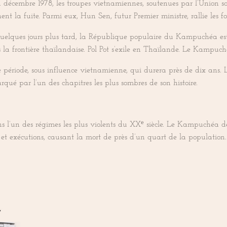
En décembre 1978, les troupes vietnamiennes, soutenues par l’Union s
t la fuite. Parmi eux, Hun Sen, futur Premier ministre, rallie les f
 Quelques jours plus tard, la République populaire du Kampuchéa es
 la frontière thaïlandaise. Pol Pot s’exile en Thaïlande. Le Kampuch
ériode, sous influence vietnamienne, qui durera près de dix ans. L
é par l’un des chapitres les plus sombres de son histoire.
s l’un des régimes les plus violents du XXᵉ siècle. Le Kampuchéa d
 et exécutions, causant la mort de près d’un quart de la population.