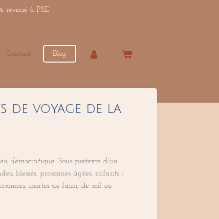
% reversé à PSE
Contact
Blog
s de voyage de la
a démocratique
. Sous prétexte d’un
, blessés, personnes âgées, enfants :
ersonnes, mortes de faim, de soif ou