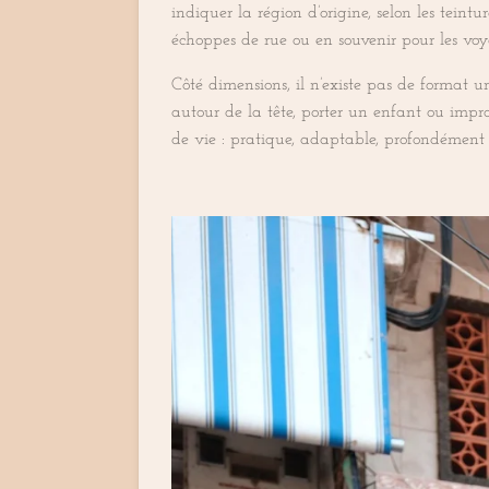
indiquer la région d’origine, selon les teint
échoppes de rue ou en souvenir pour les voy
Côté dimensions, il n’existe pas de format 
autour de la tête, porter un enfant ou impr
de vie : pratique, adaptable, profondément 