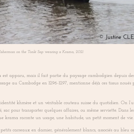
isherman on the Tonlé Sap wearing a Krama, 2021
t apparu, mais il fait partie du paysage cambodgien depuis des sièc
age au Cambodge en 1296-1297, mentionne déjà ces tissus noués po
l’identité khmère et un véritable couteau suisse du quotidien. On l’ut
bé, sac pour transporter quelques affaires, ou même serviette. Dans l
e krama raconte un usage, une habitude, un petit moment de vie.
 petits carreaux en damier, généralement blancs, associés au bleu ou