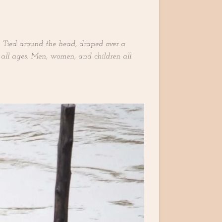
. Tied around the head, draped over a
of all ages. Men, women, and children all