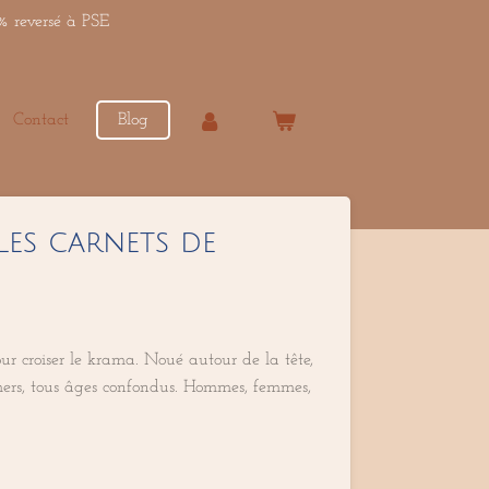
% reversé à PSE
Contact
Blog
Les carnets de
r croiser le krama. Noué autour de la tête,
mers, tous âges confondus. Hommes, femmes,