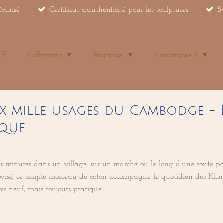
écurisé
Certificat d'authenticité pour les sculptures
5
 ?
Collections
Boutique
Céramique ?
aux mille usages du Cambodge - 
ique
 minutes dans un village, sur un marché ou le long d’une route pou
rovisé, ce simple morceau de coton accompagne le quotidien des Kh
ois neuf, mais toujours pratique.