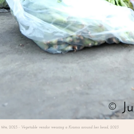
tête, 2023 -
Vegetable vendor wearing a Krama around her head, 2023