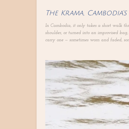
The Krama, Cambodia’s
In Cambodia, it only takes a short walk th
shoulder, or turned into an improvised bag, 
carry one — sometimes worn and faded, so