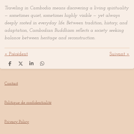
Traveling in Cambodia means discovering a living spirituality
— sometimes quiet, sometimes highly visible — yet always
deeply rooted in everyday life. Between tradition, history, and
adaptation, Cambodian Buddhism reflects a society seeking
balance between heritage and reconstruction.
«
Précédent
Suivant
»
P
P
P
P
a
a
a
a
r
r
r
r
t
t
t
t
Contact
a
a
a
a
g
g
g
g
e
e
e
e
r
r
r
r
Politique de confidentialité
Privacy Policy