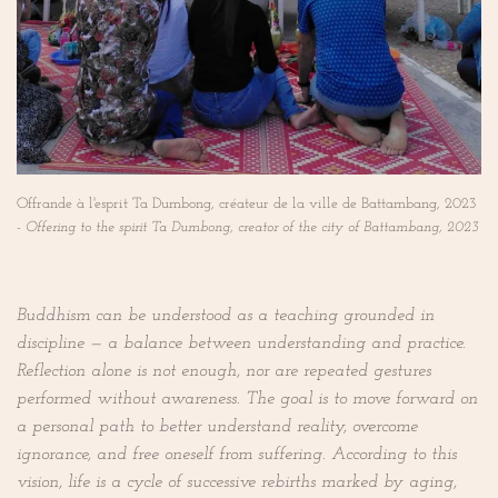
Offrande à l'esprit Ta Dumbong, créateur de la ville de Battambang, 2023
-
Offering to the spirit Ta Dumbong, creator of the city of Battambang, 2023
Buddhism can be understood as a teaching grounded in
discipline — a balance between understanding and practice.
Reflection alone is not enough, nor are repeated gestures
performed without awareness. The goal is to move forward on
a personal path to better understand reality, overcome
ignorance, and free oneself from suffering. According to this
vision, life is a cycle of successive rebirths marked by aging,