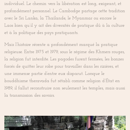
individuel. Le chemin vers la libération est long, exigeant, et
profondément personnel. Le Cambodge partage cette tradition
avec le Sri Lanka, la Thaïlande, le Myanmar ou encore le
Laos bien qu’il y ait des diversités de pratique dû à la culture
et à la politique des pays pratiquants.
Mais l’histoire récente a profondément marqué la pratique
religieuse. Entre 1975 et 1979, sous le régime des Khmers rouges,
la religion fut interdite. Les pagodes furent fermées, les bonzes
forcés de quitter leur robe pour travailler dans les rizières, et
une immense partie d’entre eux disparut. Lorsque le
bouddhisme theravada fut rétabli comme religion d’État en
1989, il fallut reconstruire non seulement les temples, mais aussi
la transmission des savoirs.