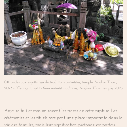
Offrandes aux esprits issu de traditions animistes, temple Angkor Thom,
2023 -
Offerings to spirits from animist traditions, Angkor Thom temple, 2023
Aujourd’hui encore, on ressent les traces de cette rupture. Les
cérémonies et les rituels occupent une place importante dans la
vie des familles, mais leur signification profonde est parfois