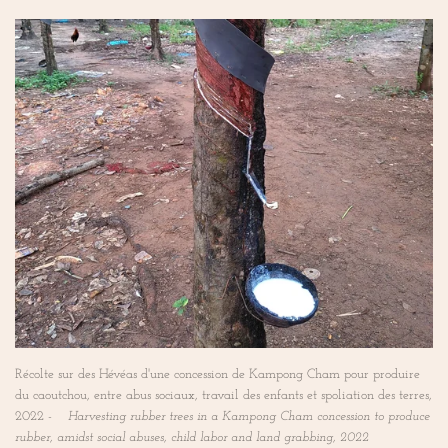
Récolte sur des Hévéas d'une concession de Kampong Cham pour produire
du caoutchou, entre abus sociaux, travail des enfants et spoliation des terres,
2022 -
Harvesting rubber trees in a Kampong Cham concession to produce
rubber, amidst social abuses, child labor and land grabbing, 2022