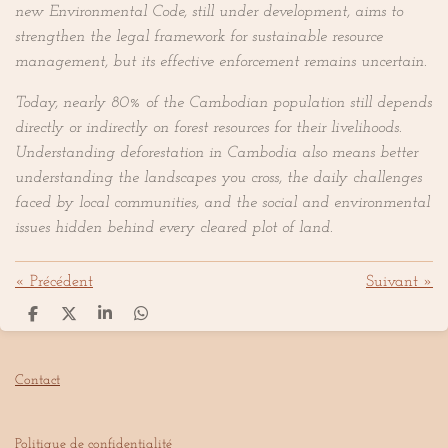
new Environmental Code, still under development, aims to
strengthen the legal framework for sustainable resource
management, but its effective enforcement remains uncertain.
Today, nearly 80% of the Cambodian population still depends
directly or indirectly on forest resources for their livelihoods.
Understanding deforestation in Cambodia also means better
understanding the landscapes you cross, the daily challenges
faced by local communities, and the social and environmental
issues hidden behind every cleared plot of land.
«
Précédent
Suivant
»
P
P
P
P
a
a
a
a
r
r
r
r
t
t
t
t
Contact
a
a
a
a
g
g
g
g
e
e
e
e
r
r
r
r
Politique de confidentialité